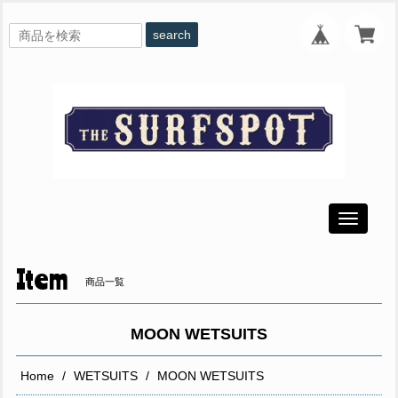
search
Toggle
navigati
Item
商品一覧
MOON WETSUITS
Home
WETSUITS
MOON WETSUITS