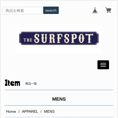
search
Toggle
navigati
Item
商品一覧
MENS
Home
APPAREL
MENS