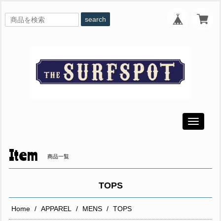
search
Toggle
navigati
Item
商品一覧
TOPS
Home
APPAREL
MENS
TOPS