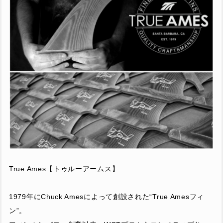
True Ames【トゥルーアームス】
1979年にChuck Amesによって創設された“True Amesフィ
ン”。