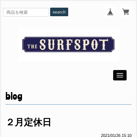
search
Toggle
navigati
blog
２月定休日
2021/01/26 15:10