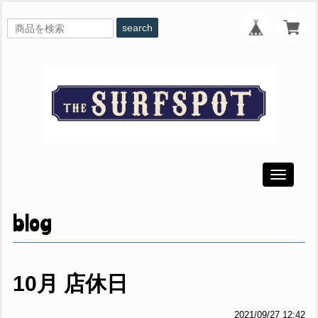
search
Toggle
navigati
blog
10月 店休日
2021/09/27 12:42