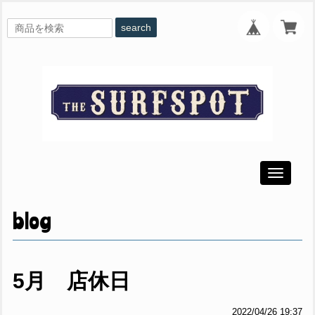
search
Toggle
navigati
blog
5月 店休日
2022/04/26 19:37