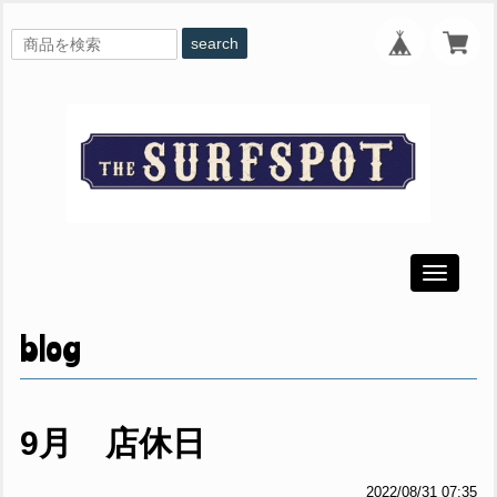
search
Toggle
navigati
blog
9月 店休日
2022/08/31 07:35