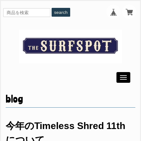
search
Toggle
navigati
blog
今年のTimeless Shred 11th
について