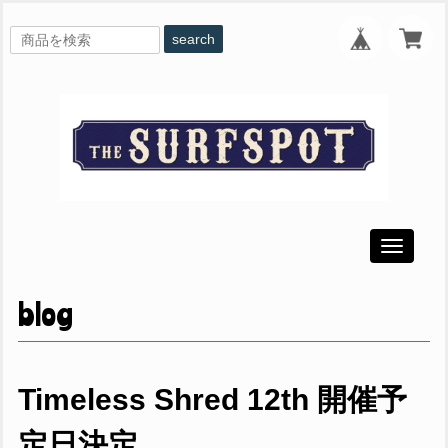
search
Toggle
navigati
blog
Timeless Shred 12th 開催予
定日決定