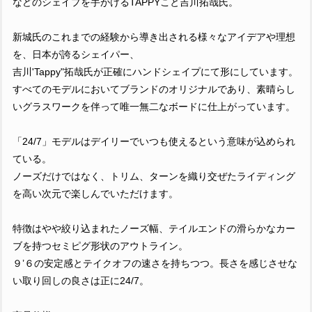
などのシェイプを手がけるTAPPYこと吉川拓哉氏。
新城氏のこれまでの経験から導き出される様々なアイデアや理想
を、日本が誇るシェイパー、
吉川'Tappy"拓哉氏が正確にハンドシェイプにて形にしています。
すべてのモデルにおいてブランドのオリジナルであり、素晴らし
いグラスワークを伴って唯一無二なボードに仕上がっています。
「24/7」モデルはデイリーでいつも使えるという意味が込められ
ている。
ノーズだけではなく、トリム、ターンを織り交ぜたライディング
を高い次元で楽しんでいただけます。
特徴はやや絞り込まれたノーズ幅、テイルエンドの滑らかなカー
ブを持つセミピグ形状のアウトライン。
９’６の安定感とテイクオフの速さを持ちつつ。長さを感じさせな
い取り回しの良さは正に24/7。