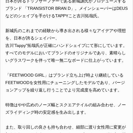
日本が誇るトップサーファーである新城譲氏がプロデュースする
ブランド 「TRANSISTOR BRAN D」。メインシェーパーはDEUS
などのシェイプを手がけるTAPPYこと吉川拓哉氏。
新城氏のこれまでの経験から導き出される様々なアイデアや理想
を、日本が誇るシェイパー、
吉川'Tappy"拓哉氏が正確にハンドシェイプにて形にしています。
すべてのモデルにおいてブランドのオリジナルであり、素晴らし
いグラスワークを伴って唯一無二なボードに仕上がっています。
「FEETWOOD GIRL」はブランド立ち上げ時より継続している
FEETWOODを女性用にチューニングしたモデルであり、バージ
ョンアップを繰り返し行うことでより完成度を高めています。
特徴はやや広めのノーズ幅とスクエアテイルの組み合わせ、ノー
ズライディング時の安定感を生み出します。
また、取り回しの良さも持ち合わせ、細部に渡り女性用に変更が