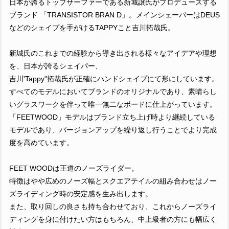
日本が誇るトップサーファーである新城譲氏がプロデュースする
ブランド 「TRANSISTOR BRAN D」。メインシェーパーはDEUS
などのシェイプを手がけるTAPPYこと吉川拓哉氏。
新城氏のこれまでの経験から導き出される様々なアイデアや理想
を、日本が誇るシェイパー、
吉川'Tappy"拓哉氏が正確にハンドシェイプにて形にしています。
すべてのモデルにおいてブランドのオリジナルであり、素晴らし
いグラスワークを伴って唯一無二なボードに仕上がっています。
「FEETWOOD」モデルはブランド立ち上げ時より継続している
モデルであり、バージョンアップを繰り返し行うことでより完成
度を高めています。
FEET WOODは王道のノーズライダー。
特徴はやや広めのノーズ幅とスクエアテイルの組み合わせはノー
ズライディング時の安定感を生み出します。
また、取り回しの良さも持ち合わせており、これからノーズライ
ディングを身に付けたい方はもちろん、中上級者の方にも幅広く