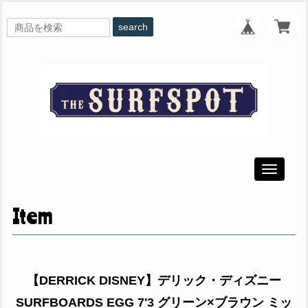
search
Toggle
navigati
Item
【DERRICK DISNEY】デリック・ディズニー
SURFBOARDS EGG 7'3 グリーン×ブラウン ミッ